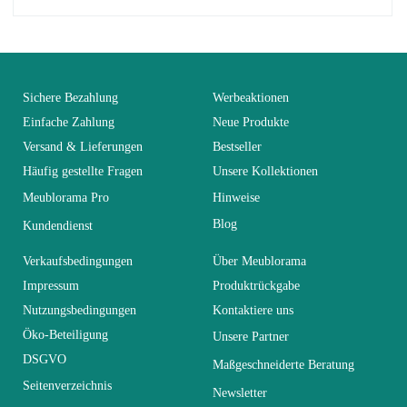
No comment at this time.
EAN
3664573017512
You Must Login To Review
Alter
Erwachsener
Sichere Bezahlung
Werbeaktionen
Einfache Zahlung
Neue Produkte
Versand & Lieferungen
Bestseller
Kollektion
SWITCH
Häufig gestellte Fragen
Unsere Kollektionen
Meublorama Pro
Hinweise
Farben
Weiß
Blog
Kundendienst
Lieferzeiten (Anz.
Verkaufsbedingungen
Über Meublorama
0
Tage)
Impressum
Produktrückgabe
Nutzungsbedingungen
Kontaktiere uns
Abmessungen
280x180x40
Öko-Beteiligung
Unsere Partner
DSGVO
Maßgeschneiderte Beratung
Seitenverzeichnis
Elektrisch
Nicht elektrisch
Newsletter