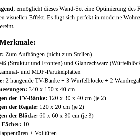
ngend
, ermöglicht dieses Wand-Set eine Optimierung des R
ten visuellen Effekt. Es fügt sich perfekt in moderne Woh
ereint.
 Merkmale:
t:
Zum Aufhängen (nicht zum Stellen)
iß (Struktur und Fronten) und Glanzschwarz (Würfelblöc
aminat- und MDF-Partikelplatten
e:
2 hängende TV-Bänke + 3 Würfelblöcke + 2 Wandrega
essungen:
340 x 150 x 40 cm
en der TV-Bänke:
120 x 30 x 40 cm (je 2)
en der Regale:
120 x 20 cm (je 2)
en der Blöcke:
60 x 60 x 30 cm (je 3)
 Fächer:
10
appentüren + Volltüren