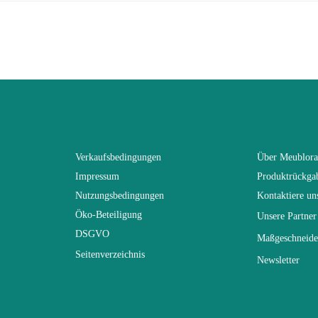
3664573017321
n To Review
Erwachsener
SWITCH
Weiß
Verkaufsbedingungen
Über Meublor
Impressum
Produktrückga
(Anz. Tage)
21
Nutzungsbedingungen
Kontaktiere un
Öko-Beteiligung
Unsere Partner
n
340x150x40
DSGVO
Maßgeschneide
Seitenverzeichnis
Newsletter
Nicht elektrisch
Nicht stapelbar