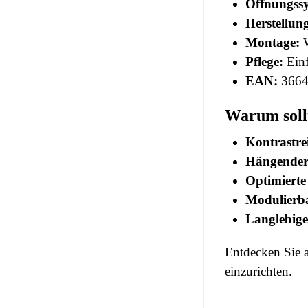
Öffnungss
Herstellun
Montage:
W
Pflege:
Einf
EAN:
3664
Warum soll
Kontrastre
Hängender 
Optimierte
Modulierb
Langlebige
Entdecken Sie 
einzurichten.
No comment at