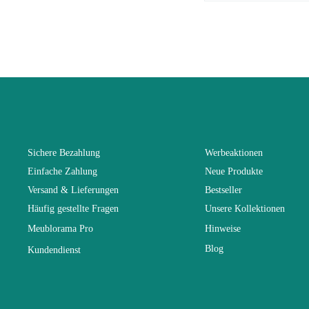
EAN
You Must Logi
Alter
Kollektion
Farben
Sichere Bezahlung
Werbeaktionen
Einfache Zahlung
Neue Produkte
Lieferzeiten 
Versand & Lieferungen
Bestseller
Häufig gestellte Fragen
Unsere Kollektionen
Abmessunge
Meublorama Pro
Hinweise
Blog
Kundendienst
Elektrisch
Stapelbar