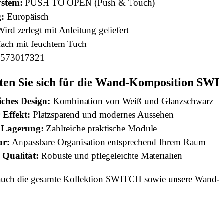
ystem:
PUSH TO OPEN (Push & Touch)
g:
Europäisch
ird zerlegt mit Anleitung geliefert
ach mit feuchtem Tuch
573017321
ten Sie sich für die Wand-Komposition SW
iches Design:
Kombination von Weiß und Glanzschwarz
Effekt:
Platzsparend und modernes Aussehen
 Lagerung:
Zahlreiche praktische Module
ar:
Anpassbare Organisation entsprechend Ihrem Raum
 Qualität:
Robuste und pflegeleichte Materialien
auch die gesamte Kollektion
SWITCH
sowie unsere
Wand-
 this time.