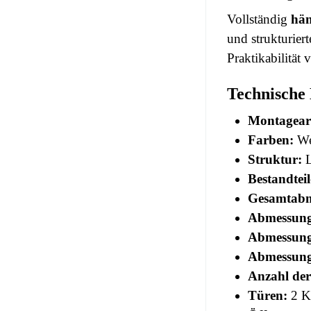
Vollständig
hä
und strukturier
Praktikabilität v
Technische
Montagear
Farben:
We
Struktur:
L
Bestandteil
Gesamtabm
Abmessung
Abmessung
Abmessung
Anzahl der
Türen:
2 Kl