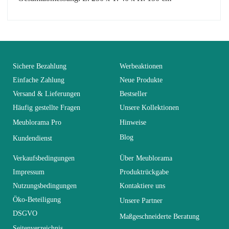
No comment at this time.
EAN
3664573017260
You Must Login To Review
Alter
Erwachsener
Sichere Bezahlung
Werbeaktionen
Einfache Zahlung
Neue Produkte
Versand & Lieferungen
Bestseller
Kollektion
SWITCH
Häufig gestellte Fragen
Unsere Kollektionen
Meublorama Pro
Hinweise
Farben
Grau
Blog
Kundendienst
Lieferzeiten (Anz.
Verkaufsbedingungen
Über Meublorama
0
Tage)
Impressum
Produktrückgabe
Nutzungsbedingungen
Kontaktiere uns
Abmessungen
330x180x40
Öko-Beteiligung
Unsere Partner
DSGVO
Maßgeschneiderte Beratung
Seitenverzeichnis