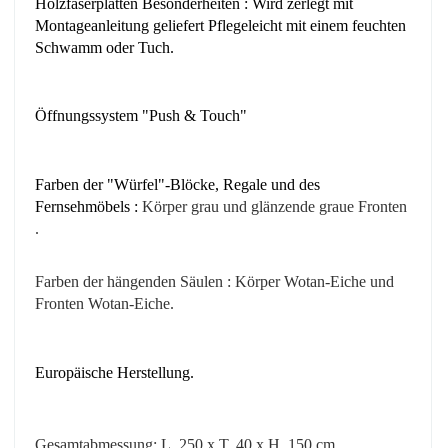
Holzfaserplatten Besonderheiten : Wird zerlegt mit
Montageanleitung geliefert Pflegeleicht mit einem feuchten
Schwamm oder Tuch.
Öffnungssystem "Push & Touch"
Farben der "Würfel"-Blöcke, Regale und des
Fernsehmöbels :
Körper
grau
und glänzende graue Fronten
.
Farben der hängenden Säulen : Körper Wotan-Eiche
und
Fronten Wotan-Eiche
.
Europäische Herstellung.
Gesamtabmessung: L. 250 x T. 40 x H. 150 cm