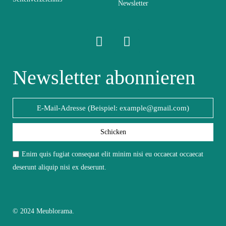
Elektrisch
Nicht elektrisch
Newsletter
Stapelbar
Nicht stapelbar
Leicht zu pflegen
Newsletter abonnieren
Vorstellungsgespräch
mit einem feuchten
Mikrofasertuch
Fest
Fest
Schicken
Garantie
2 Jahre
Enim quis fugiat consequat elit minim nisi eu occaecat occaecat
deserunt aliquip nisi ex deserunt.
Höhe
180
Breite
40
© 2024 Meublorama.