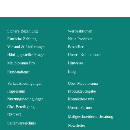
No comment at this time.
EAN
3664573017192
You Must Login To Review
Alter
Erwachsener
Sichere Bezahlung
Werbeaktionen
Einfache Zahlung
Neue Produkte
Versand & Lieferungen
Bestseller
Kollektion
SWITCH
Häufig gestellte Fragen
Unsere Kollektionen
Meublorama Pro
Hinweise
Farben
Weiß
Blog
Kundendienst
Lieferzeiten (Anz.
Verkaufsbedingungen
Über Meublorama
0
Tage)
Impressum
Produktrückgabe
Nutzungsbedingungen
Kontaktiere uns
Abmessungen
330x180x40
Öko-Beteiligung
Unsere Partner
DSGVO
Maßgeschneiderte Beratung
Seitenverzeichnis
Elektrisch
Nicht elektrisch
Newsletter