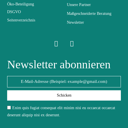
Abmessungen
260x150x40
Öko-Beteiligung
Unsere Partner
DSGVO
Maßgeschneiderte Beratung
Seitenverzeichnis
Elektrisch
Nicht elektrisch
Newsletter
Stapelbar
Nicht stapelbar
Leicht zu pflegen
Newsletter abonnieren
Vorstellungsgespräch
mit einem feuchten
Mikrofasertuch
Fest
Fest
Schicken
Garantie
2 Jahre
Enim quis fugiat consequat elit minim nisi eu occaecat occaecat
deserunt aliquip nisi ex deserunt.
Höhe
150