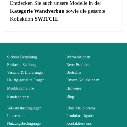
Entdecken Sie auch unsere Modelle in der
Kategorie Wandverbau
sowie die gesamte
Kollektion
SWITCH
.
No comment at this time.
EAN
3664573017093
You Must Login To Review
Alter
Erwachsener
Sichere Bezahlung
Werbeaktionen
Einfache Zahlung
Neue Produkte
Versand & Lieferungen
Bestseller
Kollektion
SWITCH
Häufig gestellte Fragen
Unsere Kollektionen
Meublorama Pro
Hinweise
Farben
Braun - Holz
Blog
Kundendienst
Lieferzeiten (Anz.
Verkaufsbedingungen
Über Meublorama
21
Tage)
Impressum
Produktrückgabe
Nutzungsbedingungen
Kontaktiere uns