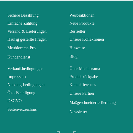
You Must Login To Review
Alter
Erwachsener
Sichere Bezahlung
Werbeaktionen
Einfache Zahlung
Neue Produkte
Versand & Lieferungen
Bestseller
Kollektion
SWITCH
Häufig gestellte Fragen
Unsere Kollektionen
Meublorama Pro
Hinweise
Farben
Braun - Holz
Blog
Kundendienst
Lieferzeiten (Anz.
Verkaufsbedingungen
Über Meublorama
0
Tage)
Impressum
Produktrückgabe
Nutzungsbedingungen
Kontaktiere uns
Abmessungen
320x150x40
Öko-Beteiligung
Unsere Partner
DSGVO
Maßgeschneiderte Beratung
Seitenverzeichnis
Elektrisch
Nicht elektrisch
Newsletter
Stapelbar
Nicht stapelbar