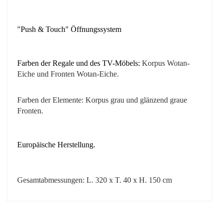
"Push & Touch" Öffnungssystem
Farben der Regale und des TV-Möbels:
Korpus
Wotan-
Eiche
und Fronten
Wotan-Eiche
.
Farben der Elemente: Korpus grau und glänzend graue
Fronten.
Europäische Herstellung.
Gesamtabmessungen: L. 320 x T. 40 x H. 150 cm
No comment at this time.
EAN
3664573016959