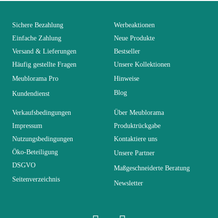
You Must Login To Review
Alter
Erwachsener
Sichere Bezahlung
Werbeaktionen
Einfache Zahlung
Neue Produkte
Versand & Lieferungen
Bestseller
Kollektion
SWITCH
Häufig gestellte Fragen
Unsere Kollektionen
Meublorama Pro
Hinweise
Farben
Braun - Holz
Blog
Kundendienst
Lieferzeiten (Anz.
Verkaufsbedingungen
Über Meublorama
21
Tage)
Impressum
Produktrückgabe
Nutzungsbedingungen
Kontaktiere uns
Abmessungen
320x150x40
Öko-Beteiligung
Unsere Partner
DSGVO
Maßgeschneiderte Beratung
Seitenverzeichnis
Elektrisch
Nicht elektrisch
Newsletter
Stapelbar
Nicht stapelbar