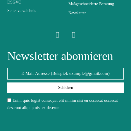
DSGVO
Maßgeschneiderte Beratung
Seitenverzeichnis
Elektrisch
Nicht elektrisch
Newsletter
Stapelbar
Nicht stapelbar
Leicht zu pflegen
Newsletter abonnieren
Vorstellungsgespräch
mit einem feuchten
Mikrofasertuch
Fest
Fest
Schicken
Garantie
2 Jahre
Enim quis fugiat consequat elit minim nisi eu occaecat occaecat
deserunt aliquip nisi ex deserunt.
Höhe
160