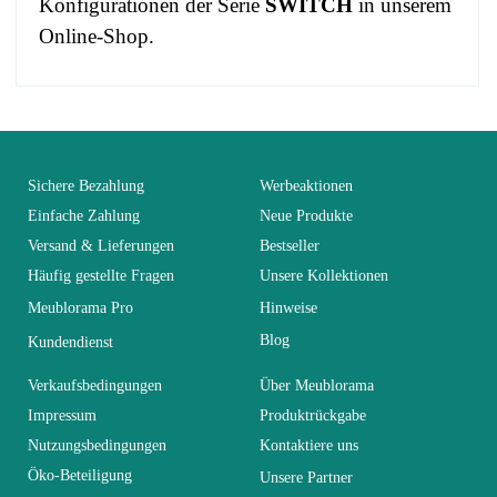
Konfigurationen der Serie
SWITCH
in unserem
Online-Shop.
No comment at this time.
EAN
3664573016706
You Must Login To Review
Alter
Erwachsener
Sichere Bezahlung
Werbeaktionen
Einfache Zahlung
Neue Produkte
Versand & Lieferungen
Bestseller
Kollektion
SWITCH
Häufig gestellte Fragen
Unsere Kollektionen
Meublorama Pro
Hinweise
Farben
Schwarz
Blog
Kundendienst
Lieferzeiten (Anz.
Verkaufsbedingungen
Über Meublorama
21
Tage)
Impressum
Produktrückgabe
Nutzungsbedingungen
Kontaktiere uns
Abmessungen
330x160x40
Öko-Beteiligung
Unsere Partner