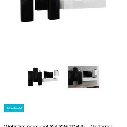
Artikelbündel
Wohnzimmermöbel-Set SWITCH III – Modernes