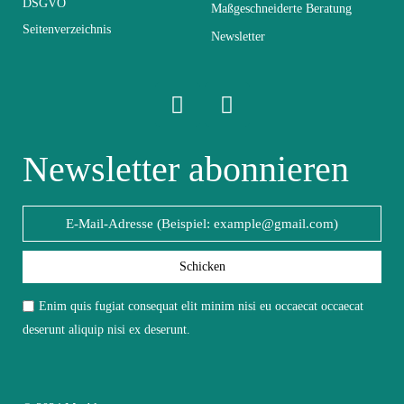
DSGVO
Maßgeschneiderte Beratung
Seitenverzeichnis
Elektrisch
Elektrisch
Newsletter
Stapelbar
Nicht stapelbar
Leicht zu pflegen
Newsletter abonnieren
Vorstellungsgespräch
mit einem feuchten
Mikrofasertuch
Fest
Nicht fixiert
Schicken
Garantie
2 Jahre
Enim quis fugiat consequat elit minim nisi eu occaecat occaecat
deserunt aliquip nisi ex deserunt.
Höhe
197
Breite
40