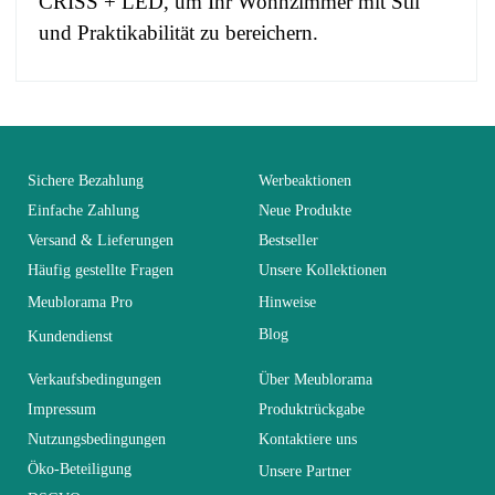
CRISS + LED, um Ihr Wohnzimmer mit Stil
und Praktikabilität zu bereichern.
No comment at this time.
EAN
3664573019684
You Must Login To Review
Alter
Erwachsener
Sichere Bezahlung
Werbeaktionen
Einfache Zahlung
Neue Produkte
Versand & Lieferungen
Bestseller
Kollektion
CRISS
Häufig gestellte Fragen
Unsere Kollektionen
Meublorama Pro
Hinweise
Farben
Weiß
Blog
Kundendienst
Lieferzeiten (Anz.
Verkaufsbedingungen
Über Meublorama
30
Tage)
Impressum
Produktrückgabe
Nutzungsbedingungen
Kontaktiere uns
Abmessungen
70x197x40
Öko-Beteiligung
Unsere Partner