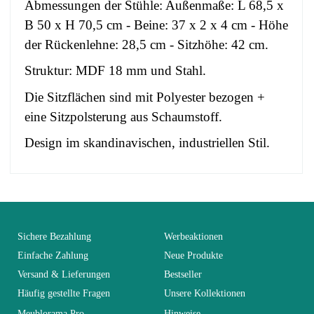
Abmessungen der Stühle: Außenmaße: L 68,5 x
B 50 x H 70,5 cm - Beine: 37 x 2 x 4 cm - Höhe
der Rückenlehne: 28,5 cm - Sitzhöhe: 42 cm.
Struktur: MDF 18 mm und Stahl.
Die Sitzflächen sind mit Polyester bezogen +
eine Sitzpolsterung aus Schaumstoff.
Design im skandinavischen, industriellen Stil.
No comment at this time.
EAN
3664573009104
You Must Login To Review
Erwachsener und
Sichere Bezahlung
Werbeaktionen
Alter
Kind
Einfache Zahlung
Neue Produkte
Versand & Lieferungen
Bestseller
Kollektion
BIARITZ
Häufig gestellte Fragen
Unsere Kollektionen
Meublorama Pro
Hinweise