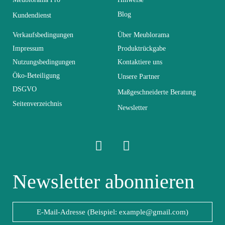
Blog
Farben
Braun - Holz
Kundendienst
Verkaufsbedingungen
Über Meublorama
Lieferzeiten (Anz.
Impressum
Produktrückgabe
0
Tage)
Nutzungsbedingungen
Kontaktiere uns
Öko-Beteiligung
Unsere Partner
Abmessungen der
DSGVO
Maßgeschneiderte Beratung
68x50x70
Stühle
Seitenverzeichnis
Newsletter
Abmessungen
100x73x100
Elektrisch
Nicht elektrisch
Newsletter abonnieren
Stapelbar
Stapelbar
Leicht zu pflegen