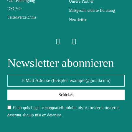
Abmessungen der
Öko-Beteiligung
Unsere Partner
41x45x84
Stühle
DSGVO
Maßgeschneiderte Beratung
Seitenverzeichnis
Newsletter
Elektrisch
Nicht elektrisch
Stapelbar
Nicht stapelbar
Newsletter abonnieren
Leicht zu pflegen
Vorstellungsgespräch
mit einem feuchten
Mikrofasertuch
Fest
Nicht fixiert
Schicken
Enim quis fugiat consequat elit minim nisi eu occaecat occaecat
Garantie
2 Jahre
deserunt aliquip nisi ex deserunt.
Höhe
76