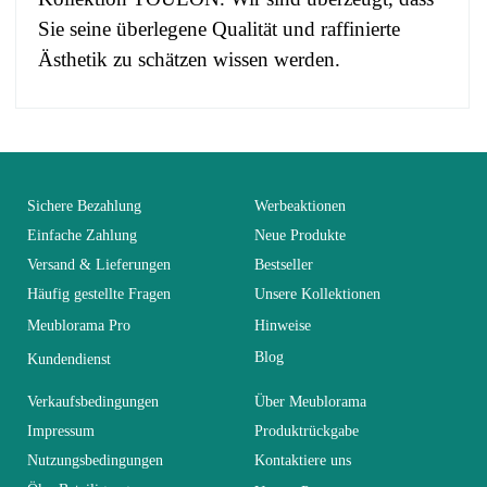
Sie seine überlegene Qualität und raffinierte
Ästhetik zu schätzen wissen werden.
No comment at this time.
EAN
3664573008251
You Must Login To Review
Alter
Erwachsener
Sichere Bezahlung
Werbeaktionen
Einfache Zahlung
Neue Produkte
Versand & Lieferungen
Bestseller
Kollektion
TOULON
Häufig gestellte Fragen
Unsere Kollektionen
Meublorama Pro
Hinweise
Farben
Braun - Holz
Blog
Kundendienst
Lieferzeiten (Anz.
Verkaufsbedingungen
Über Meublorama
0
Tage)
Impressum
Produktrückgabe
Nutzungsbedingungen
Kontaktiere uns