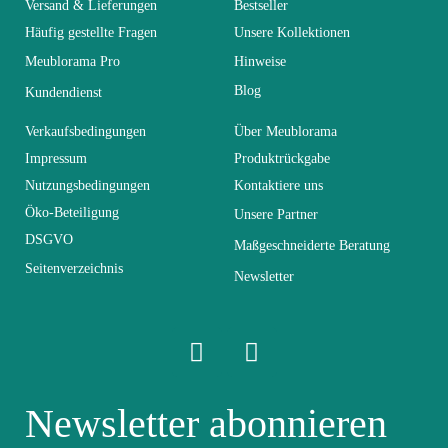
Versand & Lieferungen
Bestseller
Leicht zu pflegen
Häufig gestellte Fragen
Unsere Kollektionen
Vorstellungsgespräch
mit einem feuchten
Meublorama Pro
Hinweise
Mikrofasertuch
Blog
Kundendienst
Fest
Nicht fixiert
Verkaufsbedingungen
Über Meublorama
Impressum
Produktrückgabe
Nutzungsbedingungen
Kontaktiere uns
Garantie
2 Jahre
Öko-Beteiligung
Unsere Partner
DSGVO
Maßgeschneiderte Beratung
Höhe
87
Seitenverzeichnis
Newsletter
Breite
54
Länge
49
Newsletter abonnieren
Faltbar
Nicht faltbar