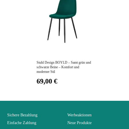
Kollektion
BOYLD
Farben
Grau
Lieferzeiten (Anz.
0
Tage)
Preis
Abmessungen der
Stuhl Design BOYLD – Samt grün und
49x87x54
Stühle
schwarze Beine – Komfort und
moderner Stil
69,00 €
Abmessungen
49x87x54
Elektrisch
Nicht elektrisch
Sichere Bezahlung
Werbeaktionen
Stapelbar
Nicht stapelbar
Einfache Zahlung
Neue Produkte