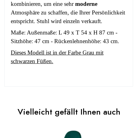
kombinieren, um eine sehr
moderne
Atmosphäre zu schaffen, die Ihrer Persönlichkeit
entspricht. Stuhl wird einzeln verkauft.
Maße: Außenmaße: L 49 x T 54 x H 87 cm -
Sitzhöhe: 47 cm - Rückenlehnenhöhe: 43 cm.
Dieses Modell ist in der Farbe Grau mit
schwarzen Füßen.
No comment at this time.
EAN
3664573029119
Vielleicht gefällt Ihnen auch
You Must Login To Review
Erwachsener und
Alter
Kind