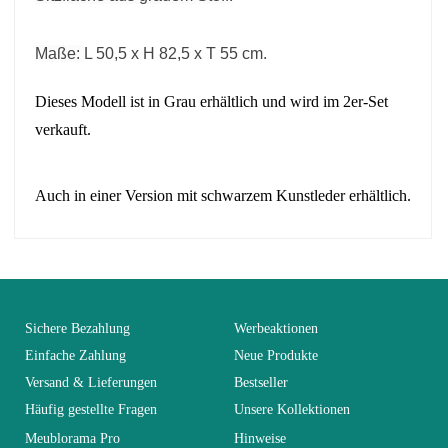
Maße:
L 50,5 x H 82,5 x T 55 cm.
Dieses Modell ist in Grau erhältlich und wird im 2er-Set
verkauft.
Auch in einer Version mit schwarzem Kunstleder erhältlich.
No comment at this time.
EAN
3664573026170
You Must Login To Review
Erwachsener und
Sichere Bezahlung
Werbeaktionen
Alter
Kind
Einfache Zahlung
Neue Produkte
Versand & Lieferungen
Bestseller
Kollektion
TOBI
Häufig gestellte Fragen
Unsere Kollektionen
Meublorama Pro
Hinweise