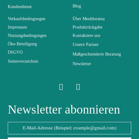
Blog
Farben
Grau
Kundendienst
Verkaufsbedingungen
Über Meublorama
Lieferzeiten (Anz.
Impressum
Produktrückgabe
30
Tage)
Nutzungsbedingungen
Kontaktiere uns
Öko-Beteiligung
Unsere Partner
Abmessungen der
DSGVO
Maßgeschneiderte Beratung
50x82x51
Stühle
Seitenverzeichnis
Newsletter
Abmessungen
50x82x51
Elektrisch
Nicht elektrisch
Newsletter abonnieren
Stapelbar
Nicht stapelbar
Leicht zu pflegen