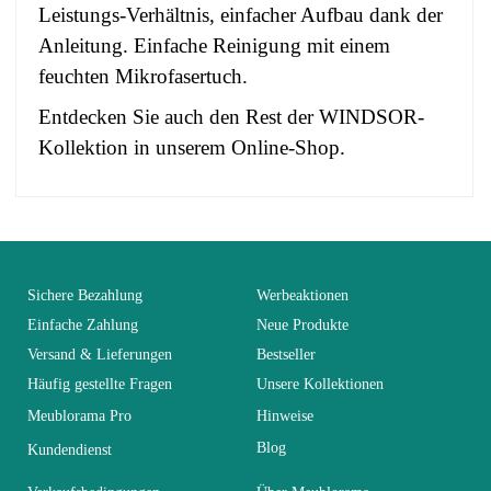
Leistungs-Verhältnis, einfacher Aufbau dank der
Anleitung. Einfache Reinigung mit einem
feuchten Mikrofasertuch.
Entdecken Sie auch den Rest der WINDSOR-
Kollektion in unserem Online-Shop.
No comment at this time.
EAN
3664573033512
You Must Login To Review
Alter
Erwachsener
Sichere Bezahlung
Werbeaktionen
Einfache Zahlung
Neue Produkte
Versand & Lieferungen
Bestseller
Kollektion
WINDSOR
Häufig gestellte Fragen
Unsere Kollektionen
Meublorama Pro
Hinweise
Farben
Grau
Blog
Kundendienst
Lieferzeiten (Anz.