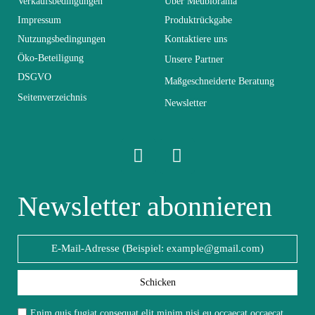
Verkaufsbedingungen
Über Meublorama
0
Tage)
Impressum
Produktrückgabe
Nutzungsbedingungen
Kontaktiere uns
Abmessungen
142x81x44
Öko-Beteiligung
Unsere Partner
DSGVO
Maßgeschneiderte Beratung
Seitenverzeichnis
Elektrisch
Nicht elektrisch
Newsletter
Stapelbar
Nicht stapelbar
Leicht zu pflegen
Newsletter abonnieren
Vorstellungsgespräch
mit einem feuchten
Mikrofasertuch
Fest
Nicht fixiert
Schicken
Garantie
2 Jahre
Enim quis fugiat consequat elit minim nisi eu occaecat occaecat