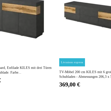
(Anz. Tage)
0
n
197x81x44
Nicht elektrisch
Nicht stapelbar
Preis
Livraison express
gespräch
Leicht zu pflegen mit einem feuchten Mikrofasert
oard, Enfilade KILES mit drei Türen
TV-Möbel 200 cm KILES mit 6 gro
blade. Farbe...
Schubladen - Abmessungen 206,3 x 5
€
Nicht fixiert
369,00 €
2 Jahre
81