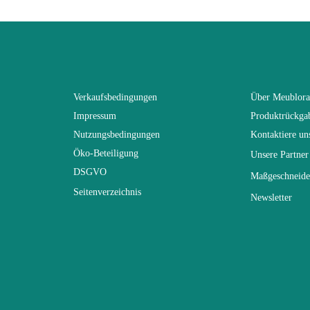
44
197
Verkaufsbedingungen
Über Meublor
Impressum
Produktrückga
Nicht faltbar
Nutzungsbedingungen
Kontaktiere un
Öko-Beteiligung
Unsere Partner
44
DSGVO
Maßgeschneide
Seitenverzeichnis
Newsletter
r
Nicht hochklappbar
Erstklassige Span- und MDF-Platten
Design