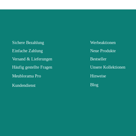
Breite
Länge
Sichere Bezahlung
Werbeaktionen
Einfache Zahlung
Neue Produkte
Faltbar
Versand & Lieferungen
Bestseller
Häufig gestellte Fragen
Unsere Kollektionen
Tiefe
Meublorama Pro
Hinweise
Blog
Kundendienst
Hochklappba
Struktur
Möbelstil