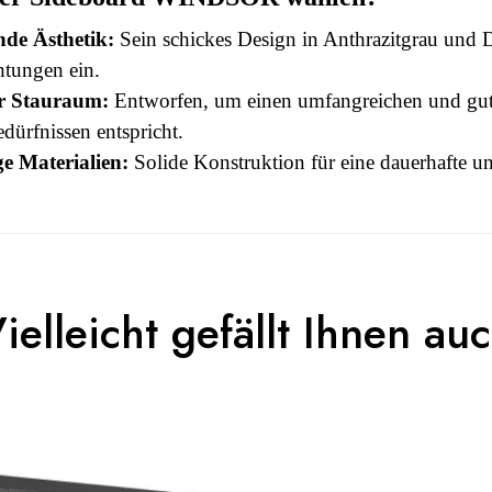
de Ästhetik:
Sein schickes Design in Anthrazitgrau und D
htungen ein.
r Stauraum:
Entworfen, um einen umfangreichen und gut o
edürfnissen entspricht.
e Materialien:
Solide Konstruktion für eine dauerhafte un
 this time.
3664573033369
ielleicht gefällt Ihnen au
n To Review
Erwachsener
WINDSOR
Grau