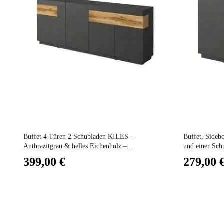
Lieferzeiten 
Abmessunge
Elektrisch
Stapelbar
Preis
Preis
Vorstellungs
Buffet 4 Türen 2 Schubladen KILES –
Buffet, Sideb
Anthrazitgrau & helles Eichenholz –...
und einer Schu
399,00 €
279,00 
Fest
Garantie
Höhe