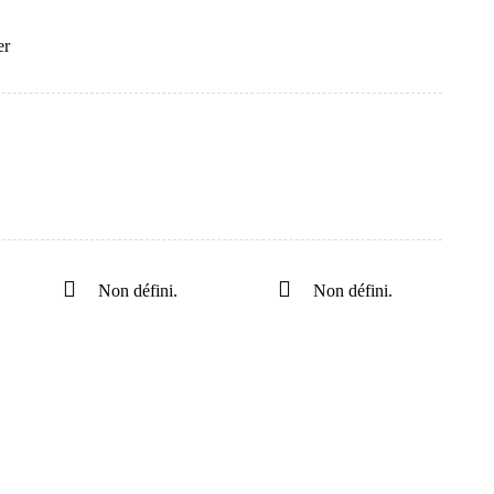
er
Non défini.
Non défini.