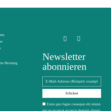
ama
be
s
Newsletter
abonnieren
rte Beratung
Schicken
Enim quis fugiat consequat elit minim
nisi eu occaecat occaecat deserunt aliquip