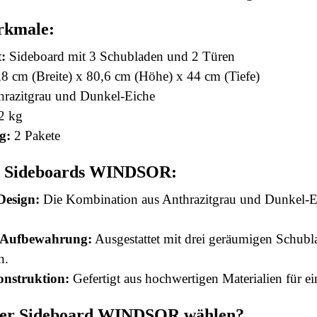
rkmale:
:
Sideboard mit 3 Schubladen und 2 Türen
8 cm (Breite) x 80,6 cm (Höhe) x 44 cm (Tiefe)
razitgrau und Dunkel-Eiche
2 kg
g:
2 Pakete
es Sideboards WINDSOR:
Design:
Die Kombination aus Anthrazitgrau und Dunkel-Ei
e Aufbewahrung:
Ausgestattet mit drei geräumigen Schubla
n.
nstruktion:
Gefertigt aus hochwertigen Materialien für ei
er Sideboard WINDSOR wählen?