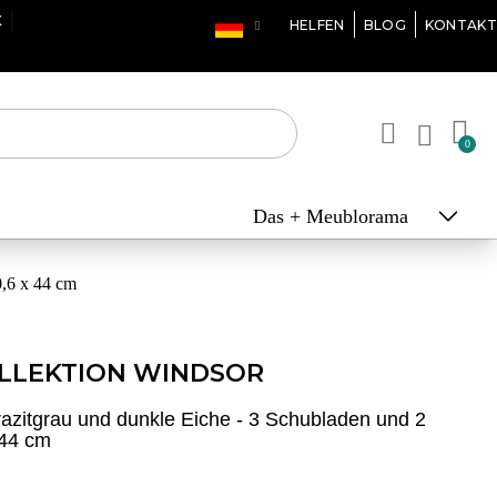
X
HELFEN
BLOG
KONTAKT
Das + Meublorama
0,6 x 44 cm
LLEKTION WINDSOR
zitgrau und dunkle Eiche - 3 Schubladen und 2
 44 cm