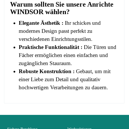
Warum sollten Sie unsere Anrichte
WINDSOR wählen?
Elegante Ästhetik :
Ihr schickes und
modernes Design passt perfekt zu
verschiedenen Einrichtungsstilen.
Praktische Funktionalität :
Die Türen und
Fächer ermöglichen einen einfachen und
zugänglichen Stauraum.
Robuste Konstruktion :
Gebaut, um mit
einer Liebe zum Detail und qualitativ
hochwertigen Verarbeitungen zu dauern.
No comment at this time.
EAN
3664573033314
You Must Login To Review
Alter
Erwachsener