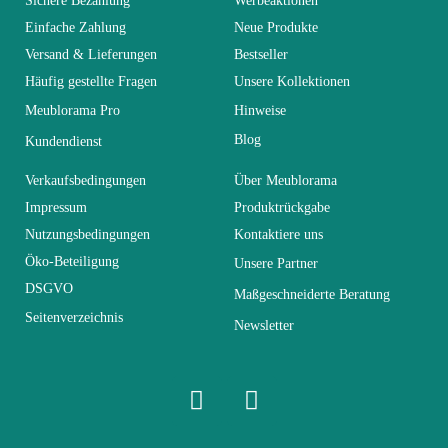
Sichere Bezahlung
Werbeaktionen
Einfache Zahlung
Neue Produkte
Versand & Lieferungen
Bestseller
Kollektion
WINDSOR
Häufig gestellte Fragen
Unsere Kollektionen
Meublorama Pro
Hinweise
Farben
Braun - Holz
Blog
Kundendienst
Lieferzeiten (Anz.
Verkaufsbedingungen
Über Meublorama
7
Tage)
Impressum
Produktrückgabe
Nutzungsbedingungen
Kontaktiere uns
Abmessungen
107x110x37
Öko-Beteiligung
Unsere Partner
DSGVO
Maßgeschneiderte Beratung
Seitenverzeichnis
Elektrisch
Nicht elektrisch
Newsletter
Stapelbar
Nicht stapelbar
Leicht zu pflegen