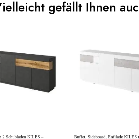
ielleicht gefällt Ihnen au
n To Review
Erwachsener
WINDSOR
Braun - Holz
(Anz. Tage)
0
n
197x81x44
Nicht elektrisch
Nicht stapelbar
Preis
gespräch
Leicht zu pflegen mit einem feuchten Mikrofasert
en 2 Schubladen KILES –
Buffet, Sideboard, Enfilade KILES 