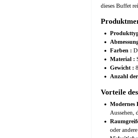
dieses Buffet r
Produktme
Produkttyp
Abmessung
Farben :
Du
Material :
S
Gewicht :
8
Anzahl der
Vorteile d
Modernes D
Aussehen, d
Raumgreif
oder andere