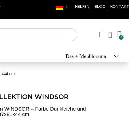
X
HELFEN
BLOG
KONTAKT
Das + Meublorama
81x44 cm
LLEKTION WINDSOR
tion WINDSOR – Farbe Dunkleiche und
197x81x44 cm