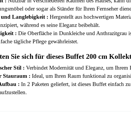
it :
Nutzbar in verschiedenen Räumen des Hauses, kann dies
gsmöbel oder sogar als Ständer für Ihren Fernseher dien
 und Langlebigkeit :
Hergestellt aus hochwertigen Material
zipiert, während es seine Eleganz beibehält.
igkeit :
Die Oberfläche in Dunkleiche und Anthrazitgrau ist
fache tägliche Pflege gewährleistet.
en Sie sich für dieses Buffet 200 cm Koll
scher Stil :
Verbindet Modernität und Eleganz, um Ihrem Int
r Stauraum :
Ideal, um Ihren Raum funktional zu organisie
Aufbau :
In 2 Paketen geliefert, ist dieses Buffet einfach
ufzustellen.
 this time.
3664573033284