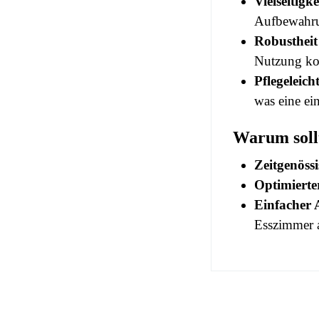
Vielseitigke
Aufbewahrun
Robustheit
Nutzung kon
Pflegeleicht
was eine ein
Warum sollt
Zeitgenössi
Optimierte
Einfacher 
Esszimmer a
No comment at
EAN