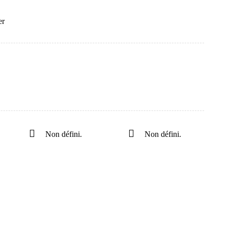
er
Non défini.
Non défini.