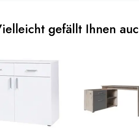
3664573018403
ielleicht gefällt Ihnen au
n To Review
Erwachsener
COMO
Weiß
(Anz. Tage)
0
n
60x198x167
Nicht elektrisch
Nicht stapelbar