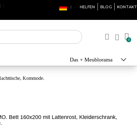
N 3X, 4X ODER 10X
HELFEN
BLOG
KONTAKT
Das + Meublorama
Nachttische, Kommode.
. Bett 160x200 mit Lattenrost, Kleiderschrank,
.