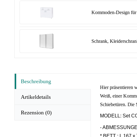
Kommoden-Design für 
Schrank, Kleiderschra
Beschreibung
Hier präsentieren
Weiß, einer Kommo
Artikeldetails
Schiebetüren. Die S
Rezension
(0)
MODELL: Set COMO
- ABMESSUNGE
* BETT : L 167 x