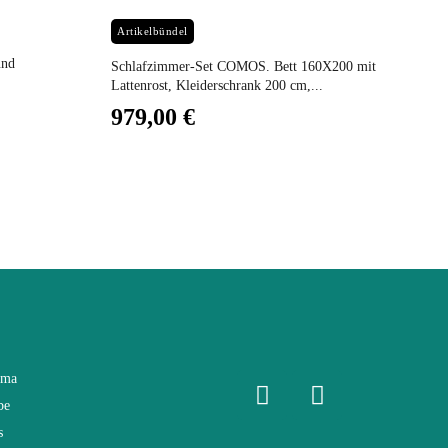
Preis
Pr
Artikelbündel
uchten Mikrofasertuch
und
Ec
Schlafzimmer-Set COMOS. Bett 160X200 mit
Ko
Lattenrost, Kleiderschrank 200 cm,...
1
979,00 €
ama
be
s