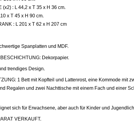
(x2) :
L 44,2 x T 35 x H 36 cm.
110 x T 45 x H 90 cm.
RANK :
L 201 x T 62 x H 207 cm
wertige Spanplatten und MDF.
BESCHICHTUNG: Dekorpapier.
nd trendiges Design.
: 1 Bett mit Kopfteil und Lattenrost, eine Kommode mit zwei
nd Regalen und zwei Nachttische mit einem Fach und einer Sch
ignet sich für Erwachsene, aber auch für Kinder und Jugendlich
ARAT VERKAUFT.
 this time.