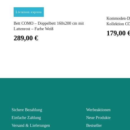
Preis
Preis
Livraison express
Vorstellungs
Kommoden-Des
Bett COMO – Doppelbett 160x200 cm mit
Kollektion 
Lattenrost – Farbe Weiß
179,00 
Fest
289,00 €
Garantie
Höhe
Breite
Länge
Sichere Bezahlung
Werbeaktionen
Einfache Zahlung
Neue Produkte
Faltbar
Versand & Lieferungen
Bestseller