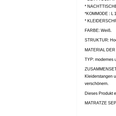
* NACHTTISCHE 
*KOMMODE :
L 
* KLEIDERSCH
FARBE: Weiß.
STRUKTUR: Hoch
MATERIAL DER 
TYP: modernes u
ZUSAMMENSETZUNG
Kleiderstangen u
verschönern.
Dieses Produkt e
MATRATZE SEP
No comment at