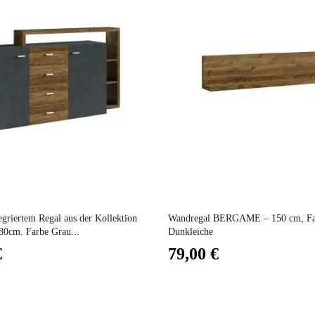
(Anz. Tage)
7
n
70x53x70
Nicht elektrisch
Nicht stapelbar
Preis
gespräch
Leicht zu pflegen mit einem feuchten Mikrofasertuc
egriertem Regal aus der Kollektion
Wandregal BERGAME – 150 cm, Fa
cm. Farbe Grau...
Dunkleiche
€
79,00 €
Nicht fixiert
2 Jahre