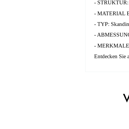
- STRUKTUR: S
- MATERIAL B
- TYP: Skandin
- ABMESSUNGE
- MERKMALE: Be
Entdecken Sie 
No comment at
EAN
V
You Must Logi
Alter
Kollektion
Farben