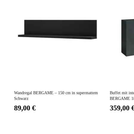
Lieferzeiten 
Abmessunge
Elektrisch
Stapelbar
Preis
Preis
Vorstellungs
Wandregal BERGAME – 150 cm in supermattem
Buffet mit int
Schwarz
BERGAME 180
89,00 €
359,00 
Fest
Garantie