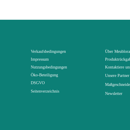
53
70
70
Verkaufsbedingungen
Über Meublor
Impressum
Produktrückga
Nicht faltbar
Nutzungsbedingungen
Kontaktiere un
Öko-Beteiligung
Unsere Partner
70
DSGVO
Maßgeschneide
Seitenverzeichnis
Newsletter
r
Nicht hochklappbar
Erstklassige Span- und MDF-Platten