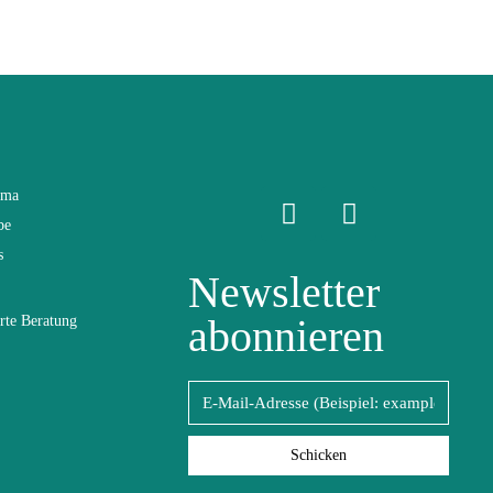
ama
be
s
Newsletter
abonnieren
rte Beratung
Schicken