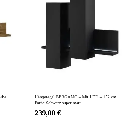
Preis
L
h
rbe
Hängeregal BERGAMO – Mit LED – 152 cm
Bu
Farbe Schwarz super matt
Ko
239,00 €
3