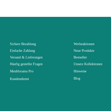
Höhe
Breite
Länge
Sichere Bezahlung
Werbeaktionen
Einfache Zahlung
Neue Produkte
Faltbar
Versand & Lieferungen
Bestseller
Häufig gestellte Fragen
Unsere Kollektionen
Tiefe
Meublorama Pro
Hinweise
Blog
Kundendienst
Hochklappba
Struktur