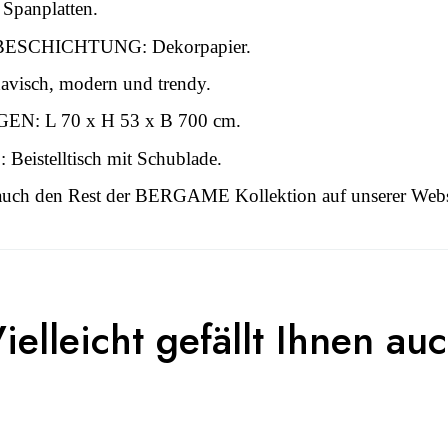
panplatten.
ESCHICHTUNG: Dekorpapier.
avisch, modern und trendy.
N: L 70 x H 53 x B 700 cm.
istelltisch mit Schublade.
auch den Rest der BERGAME Kollektion auf unserer Webs
 this time.
3664573032805
ielleicht gefällt Ihnen au
n To Review
Erwachsener
BERGAME
Weiß