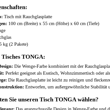
enschaften:
p:
Tisch mit Rauchglasplatte
en:
100 cm (Breite) x 55 cm (Höhe) x 60 cm (Tiefe)
ge
hglas
 kg (2 Pakete)
es Tisches TONGA:
Design:
Die Wenge-Farbe kombiniert mit der Rauchglasplatte
it:
Perfekt geeignet als Esstisch, Wohnzimmertisch oder als
ege:
Die Rauchglasplatte ist leicht zu reinigen und fleckenre
nstruktion:
Entworfen, um außergewöhnliche Stabilität u
ten Sie unseren Tisch TONGA wählen?
leganz:
Das anspruchsvolle Design in Wenge-Farbe und d