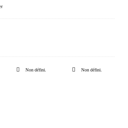
er
Non défini.
Non défini.