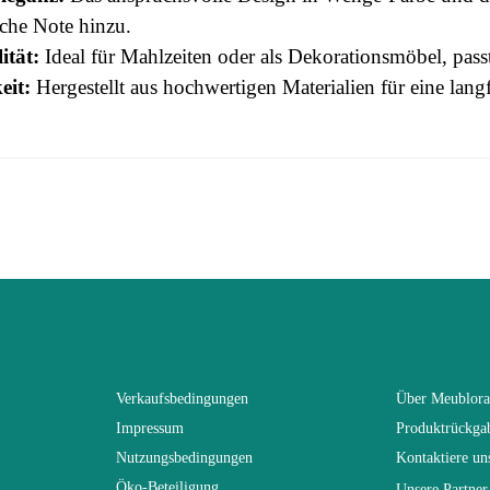
sche Note hinzu.
ität:
Ideal für Mahlzeiten oder als Dekorationsmöbel, passt
eit:
Hergestellt aus hochwertigen Materialien für eine lang
 this time.
3664573029454
n To Review
Erwachsener
TONGA
Braun - Holz
Verkaufsbedingungen
Über Meublor
Impressum
Produktrückga
(Anz. Tage)
0
Nutzungsbedingungen
Kontaktiere un
Öko-Beteiligung
Unsere Partner