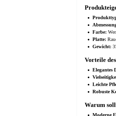
Produkteig
Produktty
Abmessung
Farbe:
Wen
Platte:
Rauc
Gewicht:
35
Vorteile d
Elegantes 
Vielseitigke
Leichte Pfl
Robuste Ko
Warum soll
Moderne E