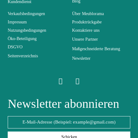
Blog
Kundendienst
Höhe
35
Verkaufsbedingungen
Über Meublorama
Impressum
Produktrückgabe
Nutzungsbedingungen
Breite
Kontaktiere uns
60
Öko-Beteiligung
Unsere Partner
DSGVO
Länge
Maßgeschneiderte Beratung
120
Seitenverzeichnis
Newsletter
Faltbar
Nicht faltbar
Tiefe
60
Newsletter abonnieren
Hochklappbar
Nicht hochklappbar
Massivholz und
Struktur
Metall
Schicken