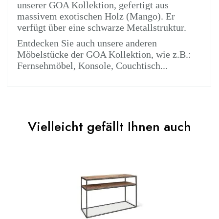
unserer GOA Kollektion, gefertigt aus
massivem exotischen Holz (Mango). Er
verfügt über eine schwarze Metallstruktur.
Entdecken Sie auch unsere anderen
Möbelstücke der GOA Kollektion, wie z.B.:
Fernsehmöbel, Konsole, Couchtisch...
No comment at this time.
EAN
3664573028747
Vielleicht gefällt Ihnen auch
You Must Login To Review
Alter
Erwachsener
Kollektion
GOA
Farben
Braun - Holz
Lieferzeiten (Anz.