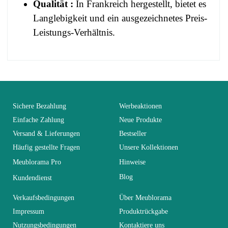
Qualität :
In Frankreich hergestellt, bietet es
Langlebigkeit und ein ausgezeichnetes Preis-
Leistungs-Verhältnis.
No comment at this time.
EAN
3664573016638
You Must Login To Review
Alter
Erwachsener
Sichere Bezahlung
Werbeaktionen
Einfache Zahlung
Neue Produkte
Versand & Lieferungen
Bestseller
Kollektion
TRIGO
Häufig gestellte Fragen
Unsere Kollektionen
Meublorama Pro
Hinweise
Farben
Weiß
Blog
Kundendienst
Lieferzeiten (Anz.
Verkaufsbedingungen
Über Meublorama
7
Tage)
Impressum
Produktrückgabe
Nutzungsbedingungen
Kontaktiere uns