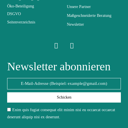
Abmessungen
118x39x58
Öko-Beteiligung
Unsere Partner
DSGVO
Maßgeschneiderte Beratung
Seitenverzeichnis
Elektrisch
Nicht elektrisch
Newsletter
Stapelbar
Nicht stapelbar
Leicht zu pflegen
Newsletter abonnieren
Vorstellungsgespräch
mit einem feuchten
Mikrofasertuch
Fest
Nicht fixiert
Schicken
Garantie
2 Jahre
Enim quis fugiat consequat elit minim nisi eu occaecat occaecat
deserunt aliquip nisi ex deserunt.
Höhe
39