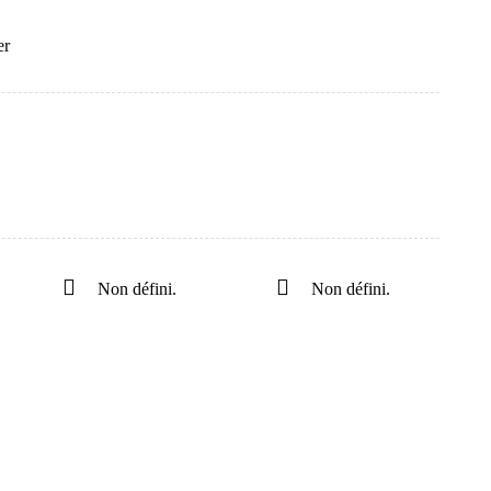
er
Non défini.
Non défini.