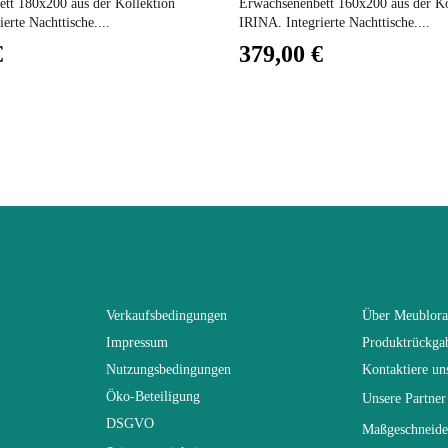
tt 180x200 aus der Kollektion
Erwachsenenbett 160x200 aus der Ko
erte Nachttische....
IRINA. Integrierte Nachttische....
Nicht fixiert
€
379,00 €
2 Jahre
92
132
132
Verkaufsbedingungen
Über Meublor
Impressum
Produktrückga
Nicht faltbar
Nutzungsbedingungen
Kontaktiere un
Öko-Beteiligung
Unsere Partner
38
DSGVO
Maßgeschneide