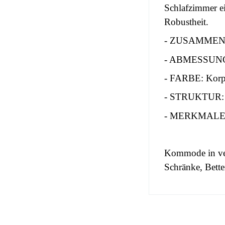
Schlafzimmer ei
Robustheit.
- ZUSAMMEN
- ABMESSUNG
- FARBE: Korpu
- STRUKTUR: H
- MERKMALE: 
Kommode in ver
Schränke, Bett
No comment at
EAN