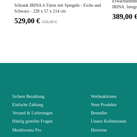
Erwachsenenbe
Schrank IRINA 4 Türen mit Spiegeln - Eiche und
IRINA. Integri
Schwarz - 228 x 57 x 214 cm
Fest
389,00 
Verkaufspreis
529,00 €
559,00 €
Garantie
Höhe
Breite
Länge
Sichere Bezahlung
Werbeaktionen
Einfache Zahlung
Neue Produkte
Faltbar
Versand & Lieferungen
Bestseller
Häufig gestellte Fragen
Unsere Kollektionen
Tiefe
Meublorama Pro
Hinweise