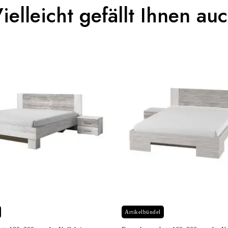
ielleicht gefällt Ihnen au
n To Review
Erwachsener und Ki
IRINA
Braun - Holz
(Anz. Tage)
0
n
132x92x38
Nicht elektrisch
Nicht stapelbar
Preis
Preis
Artikelbündel
gespräch
Leicht zu pflegen mi