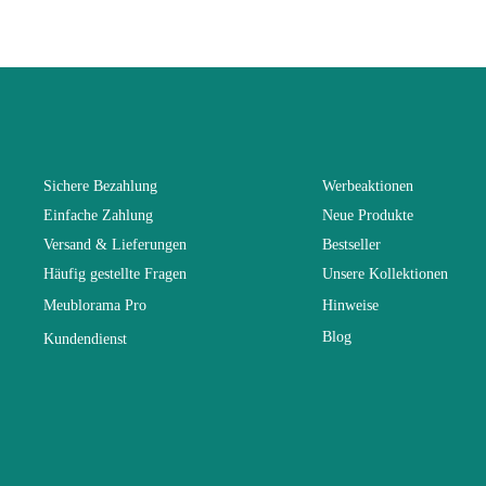
You Must Logi
Alter
Kollektion
Farben
Sichere Bezahlung
Werbeaktionen
Einfache Zahlung
Neue Produkte
Lieferzeiten 
Versand & Lieferungen
Bestseller
Häufig gestellte Fragen
Unsere Kollektionen
Abmessunge
Meublorama Pro
Hinweise
Blog
Kundendienst
Elektrisch
Stapelbar