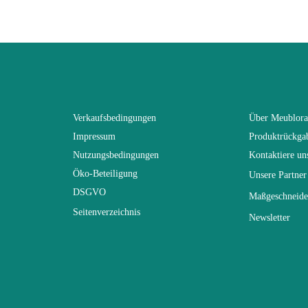
n To Review
Erwachsener
SENCHA
Schwarz
Verkaufsbedingungen
Über Meublor
Impressum
Produktrückga
(Anz. Tage)
0
Nutzungsbedingungen
Kontaktiere un
Öko-Beteiligung
Unsere Partner
n
L162xH111xP208
DSGVO
Maßgeschneide
Seitenverzeichnis
Newsletter
Nicht elektrisch
Nicht stapelbar