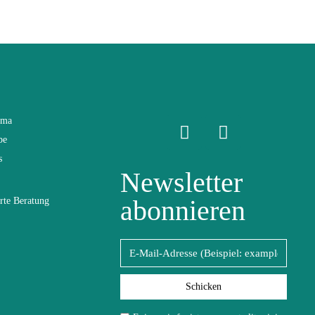
ama
be
s
Newsletter
abonnieren
rte Beratung
Schicken