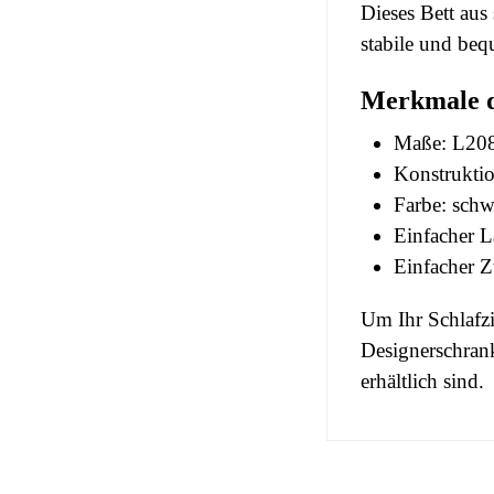
Dieses Bett aus
stabile und beq
Merkmale 
Maße: L208
Konstruktio
Farbe: schw
Einfacher L
Einfacher Z
Um Ihr Schlafzi
Designerschran
erhältlich sind.
No comment at
EAN