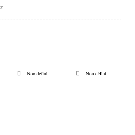
er
Non défini.
Non défini.