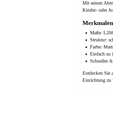
Mit seinen Abm
Kinder- oder Ju
Merkmalen
Maße: L208
Struktur: s
Farbe: Mat
Einfach zu i
Schneller A
Entdecken Sie 
Einrichtung zu 
No comment at
EAN
You Must Logi