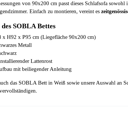
essungen von 90x200 cm passt dieses Schlafsofa sowohl i
gendzimmer. Einfach zu montieren, vereint es
zeitgenössi
 des SOBLA Bettes
 x H92 x P95 cm (Liegefläche 90x200 cm)
chwarzes Metall
tschwarz
nstallierender Lattenrost
ufbau mit beiliegender Anleitung
auch das
SOBLA Bett in Weiß
sowie unsere Auswahl an
Sc
vervollständigen.
 this time.
3664573029270
n To Review