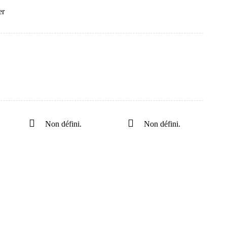
er
Non défini.
Non défini.