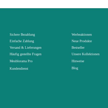
Alter
Kollektion
Farben
Sichere Bezahlung
Werbeaktionen
Einfache Zahlung
Neue Produkte
Lieferzeiten 
Versand & Lieferungen
Bestseller
Häufig gestellte Fragen
Unsere Kollektionen
Abmessunge
Meublorama Pro
Hinweise
Blog
Kundendienst
Elektrisch
Stapelbar
Vorstellungs