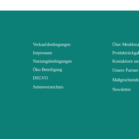
Erwachsener und Kind
SOBLA
Schwarz
Verkaufsbedingungen
Über Meublor
Impressum
Produktrückga
(Anz. Tage)
0
Nutzungsbedingungen
Kontaktiere un
Öko-Beteiligung
Unsere Partner
n
L95xH92xP208
DSGVO
Maßgeschneide
Seitenverzeichnis
Newsletter
Nicht elektrisch
Nicht stapelbar
gespräch
Leicht zu pflegen mit einem fe