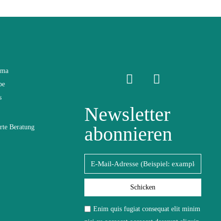
ama
be
s
Newsletter
abonnieren
rte Beratung
Schicken
uchten Mikrofasertuch
Enim quis fugiat consequat elit minim