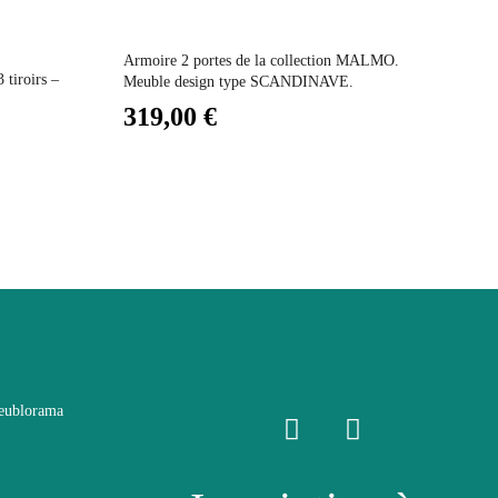
Prix
L
Armoire 2 portes de la collection MALMO.
tiroirs –
Bi
Meuble design type SCANDINAVE.
– C
319,00 €
2
eublorama