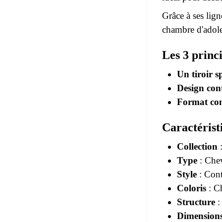
Grâce à ses lig
chambre d'adoles
Les 3 prin
Un tiroir s
Design co
Format co
Caractérist
Collection
Type
: Che
Style
: Con
Coloris
: Ch
Structure
:
Dimension