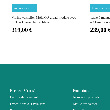
Prix
Livraison express
Livraison expr
Fixe
Vitrine vaisselier MALMO grand modèle avec
Table à mang
LED – Chêne clair et blanc
– Chêne Son
Garantie
319,00 €
239,00 
Hauteur
Longueur
Pliable
Profondeur
Paiement Sécurisé
Promotions
Facilité de paiement
Nouveaux produits
Relevable
Expéditions & Livraisons
Meilleures ventes