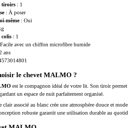
tiroirs
: 1
se
: À poser
soi-même
: Oui
kg
colis
: 1
 Facile avec un chiffon microfibre humide
2 ans
4573014801
hoisir le chevet MALMO ?
ALMO
est le compagnon idéal de votre lit. Son tiroir permet
 gardant un espace de nuit parfaitement organisé.
 clair associé au blanc crée une atmosphère douce et modern
conception robuste garantit une utilisation durable au quotid
evet MALMO