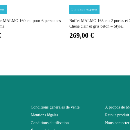
Prix
Prix
ess
Livraison express
Non fixe
er MALMO 160 cm pour 6 personnes
Buffet MALMO 165 cm 2 portes et 3 
oma
Chêne clair et gris béton – Style...
2 ans
€
269,00 €
48
51
Non pliable
45
Conditions générales de vente
A propos de M
Mentions légales
Retour produit
Non relevable
Conditions d'utilisation
Nous contacter