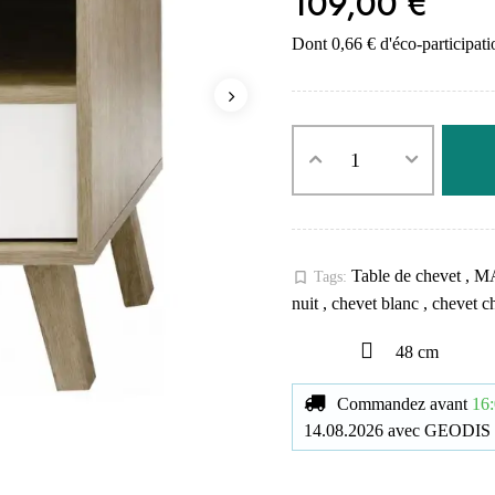
109,00 €
Dont 0,66 € d'éco-participati
Table de chevet
,
M
bookmark_border
Tags:
nuit
,
chevet blanc
,
chevet ch
48 cm
Commandez avant
16:
14.08.2026
avec
GEODIS