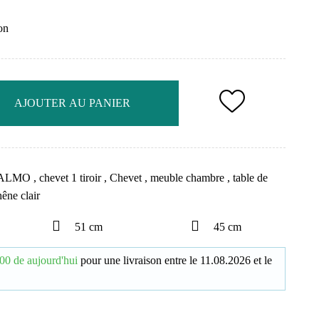
on
AJOUTER AU PANIER
ALMO
,
chevet 1 tiroir
,
Chevet
,
meuble chambre
,
table de
êne clair
51 cm
45 cm
00 de aujourd'hui
pour une livraison
entre le
11.08.2026
et le