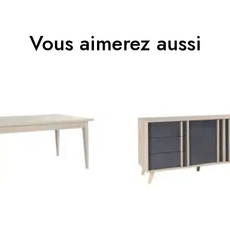
3664573014801
Vous aimerez aussi
 connecter pour laisser un avis
Adulte et Enfant
MALMO
Blanc
51x48x45
Non électrique
Non Empilable
Facile d'entretien avec un microfibre humid