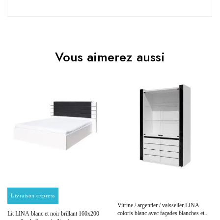
Pas d'avis pour le moment.
EAN
3664573000354
Vous aimerez aussi
Vous devez vous connecter pour laisser un avis
Age
Adulte
Collection
LINA
Coloris
Noir
Dimensions
72x185x45
Electrique
Electrique
Prix
Prix
Livraison express
Vitrine / argentier / vaisselier LINA
Empilable
Non Empilable
coloris blanc avec façades blanches et...
Lit LINA blanc et noir brillant 160x200