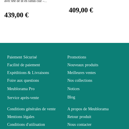
avec tête de lit en simili cuir –...
409,00 €
Facile d'entretien avec un
Entretien
439,00 €
microfibre humide
Fixe
Non fixe
Garantie
2 ans
Paiement Sécurisé
Promotions
Facilité de paiement
Nouveaux produits
Hauteur
185
Expéditions & Livraisons
Meilleures ventes
Foire aux questions
Nos collections
Largeur
45
Meublorama Pro
Notices
Blog
Service après-vente
Longueur
72
Conditions générales de vente
A propos de Meublorama
Mentions légales
Retour produit
Pliable
Non pliable
Conditions d'utilisation
Nous contacter