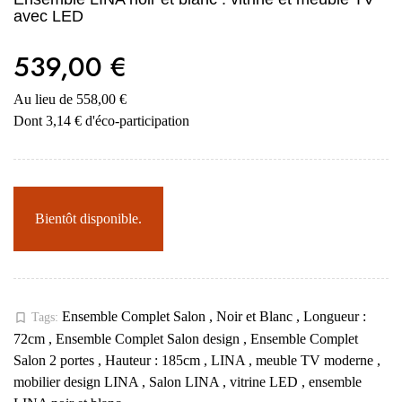
avec LED
539,00 €
Au lieu de 558,00 €
Dont 3,14 € d'éco-participation
Bientôt disponible.
Ensemble Complet Salon
,
Noir et Blanc
,
Longueur :
bookmark_border
Tags:
72cm
,
Ensemble Complet Salon design
,
Ensemble Complet
Salon 2 portes
,
Hauteur : 185cm
,
LINA
,
meuble TV moderne
,
mobilier design LINA
,
Salon LINA
,
vitrine LED
,
ensemble