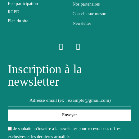
Éco participation
Nos partenaires
Profondeur
45
RGPD
Conseils sur mesure
Plan du site
Newsletter
Relevable
Non relevable
Panneaux de particules et
Structure
MDF de première qualité
Inscription à la
Style du
Design
newsletter
meuble
Type de
Ensemble Complet Salon
meuble
Envoyer
Unité par lot
A l'unité
Je souhaite m'inscrire à la newsletter pour recevoir des offres
exclusives et les dernières actualités.