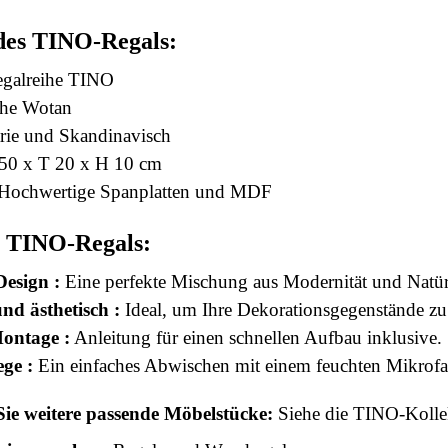
es TINO-Regals:
galreihe TINO
he Wotan
rie und Skandinavisch
50 x T 20 x H 10 cm
Hochwertige Spanplatten und MDF
s TINO-Regals:
Design :
Eine perfekte Mischung aus Modernität und Natürl
nd ästhetisch :
Ideal, um Ihre Dekorationsgegenstände zu 
ontage :
Anleitung für einen schnellen Aufbau inklusive.
ege :
Ein einfaches Abwischen mit einem feuchten Mikrofa
ie weitere passende Möbelstücke:
Siehe die TINO-Kolle