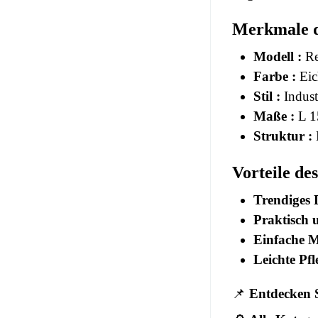
Merkmale d
Modell :
Re
Farbe :
Eic
Stil :
Indust
Maße :
L 1
Struktur :
Vorteile de
Trendiges 
Praktisch u
Einfache M
Leichte Pfl
📌
Entdecken S