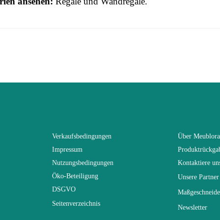
rien ansehen:
Regale und Wandregale
.
 this time.
3664573034199
n To Review
Erwachsener
TINO
Braun - Holz
Verkaufsbedingungen
Über Meublor
Impressum
Produktrückga
(Anz. Tage)
30
Nutzungsbedingungen
Kontaktiere un
Öko-Beteiligung
Unsere Partner
n
150x10x20
DSGVO
Maßgeschneide
Seitenverzeichnis
Newsletter
Nicht elektrisch