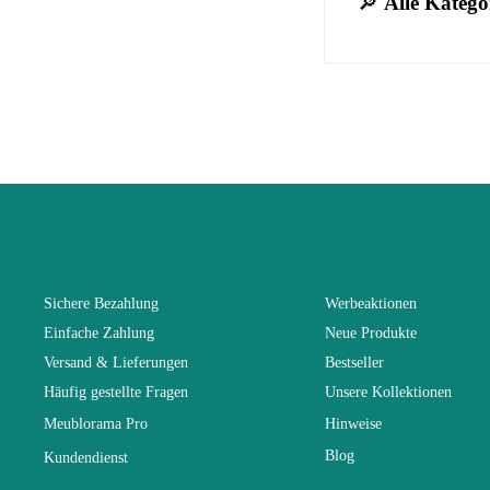
🔎
Alle Katego
No comment at
EAN
You Must Logi
Alter
Kollektion
Farben
Sichere Bezahlung
Werbeaktionen
Einfache Zahlung
Neue Produkte
Lieferzeiten 
Versand & Lieferungen
Bestseller
Häufig gestellte Fragen
Unsere Kollektionen
Abmessunge
Meublorama Pro
Hinweise
Blog
Kundendienst
Elektrisch